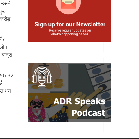
र उसने
 कुल
 करोड़
 और
मिली।
 यात्रा
को 56.32
है
कुल धन