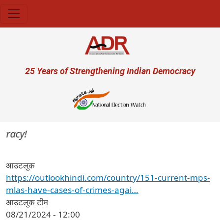
Skip to main content
User account menu
25 Years of Strengthening Indian Democracy
cracy!
आउटलुक
https://outlookhindi.com/country/151-current-mps-
mlas-have-cases-of-crimes-agai…
आउटलुक टीम
08/21/2024 - 12:00