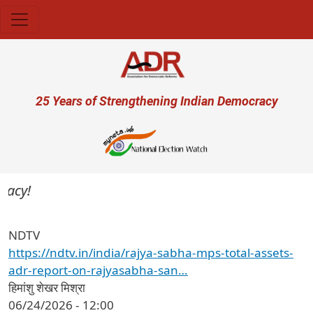
Skip to main content
User account menu
25 Years of Strengthening Indian Democracy
acy!
NDTV
https://ndtv.in/india/rajya-sabha-mps-total-assets-
adr-report-on-rajyasabha-san…
हिमांशु शेखर मिश्रा
06/24/2026 - 12:00