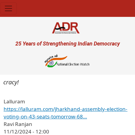
Skip to main content
User account menu
25 Years of Strengthening Indian Democracy
cracy!
Lalluram
https://lalluram.com/jharkhand-assembly-election-
voting-on-43-seats-tomorrow-68…
Ravi Ranjan
11/12/2024 - 12:00