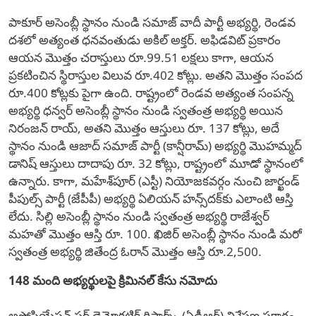
పాకూర్ అసెంబ్లీ స్థానం నుండి సమాజ్ వాదీ పార్టీ అభ్యర్థి, రెండవ
దశలో అత్యంత ధనవంతుడు అకిల్ అక్తర్. అఫిడవిట్ ప్రకారం
ఆయన మొత్తం చరాస్తులు రూ.99.51 లక్షలు కాగా, ఆయన
ప్రకటించిన స్థిరాస్తుల విలువ రూ.402 కోట్లు. అతని మొత్తం సంపద
రూ.400 కోట్లకు పైగా ఉంది. రాష్ట్రంలో రెండవ అత్యంత సంపన్న
అభ్యర్థి ధన్వర్ అసెంబ్లీ స్థానం నుండి స్వతంత్ర అభ్యర్థి అయిన
నిరంజన్ రాయ్, అతని మొత్తం ఆస్తులు రూ. 137 కోట్లు, అదే
స్థానం నుండి ఆజాద్ సమాజ్ పార్టీ (కాన్షీరామ్) అభ్యర్థి మొహమ్మద్
డానిష్ ఆస్తులు దాదాపు రూ. 32 కోట్లు, రాష్ట్రంలో మూడో స్థానంలో
ఉన్నారు. కాగా, మహేశ్‌పూర్ (ఎస్టీ) నియోజకవర్గం నుంచి జార్ఖండ్
పీపుల్స్ పార్టీ (జేపీపీ) అభ్యర్థి ఏలియన్ హన్స్‌దక్‌కు ఎలాంటి ఆస్తి
లేదు. సిల్లి అసెంబ్లీ స్థానం నుండి స్వతంత్ర అభ్యర్థి రాజేశ్వర్
మహతో మొత్తం ఆస్తి రూ. 100. ఖిజిర్ అసెంబ్లీ స్థానం నుండి మరో
స్వతంత్ర అభ్యర్థి జితేంద్ర ఓరాన్ మొత్తం ఆస్తి రూ.2,500.
148 మంది అభ్యర్థులపై క్రిమినల్ కేసు నమోదు
అసోసియేషన్ ఫర్ డెమోక్రటిక్ రిఫార్మ్స్ (ఏడీఆర్) విశ్లేషణ ప్రకారం