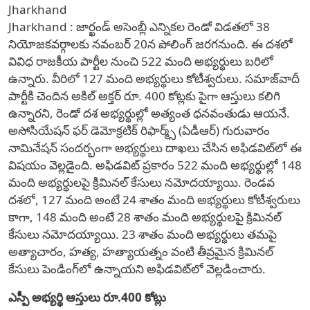
Jharkhand
Jharkhand : జార్ఖండ్‌ అసెంబ్లీ ఎన్నికల రెండో విడతలో 38
నియోజకవర్గాలకు నవంబర్‌ 20న పోలింగ్‌ జరగనుంది. ఈ దశలో
వివిధ రాజకీయ పార్టీల నుంచి 522 మంది అభ్యర్థులు బరిలో
ఉన్నారు. వీరిలో 127 మంది అభ్యర్థులు కోటీశ్వరులు. సమాజ్‌వాదీ
పార్టీకి చెందిన అకిల్ అక్తర్ రూ. 400 కోట్లకు పైగా ఆస్తులు కలిగి
ఉన్నారని, రెండో దశ అభ్యర్థుల్లో అత్యంత ధనవంతుడు ఆయనే.
అసోసియేషన్ ఫర్ డెమోక్రటిక్ రిఫార్మ్స్ (ఏడీఆర్) గురువారం
నామినేషన్ సందర్భంగా అభ్యర్థులు దాఖలు చేసిన అఫిడవిట్‌లో ఈ
విషయం వెల్లడైంది. అఫిడవిట్ ప్రకారం 522 మంది అభ్యర్థుల్లో 148
మంది అభ్యర్థులపై క్రిమినల్ కేసులు నమోదయ్యాయి. రెండవ
దశలో, 127 మంది అంటే 24 శాతం మంది అభ్యర్థులు కోటీశ్వరులు
కాగా, 148 మంది అంటే 28 శాతం మంది అభ్యర్థులపై క్రిమినల్
కేసులు నమోదయ్యాయి. 23 శాతం మంది అభ్యర్థులు తమపై
అత్యాచారం, హత్య, హత్యాయత్నం వంటి తీవ్రమైన క్రిమినల్
కేసులు పెండింగ్‌లో ఉన్నాయని అఫిడవిట్‌లో వెల్లడించారు.
ఎస్పీ అభ్యర్థి ఆస్తులు రూ.400 కోట్లు