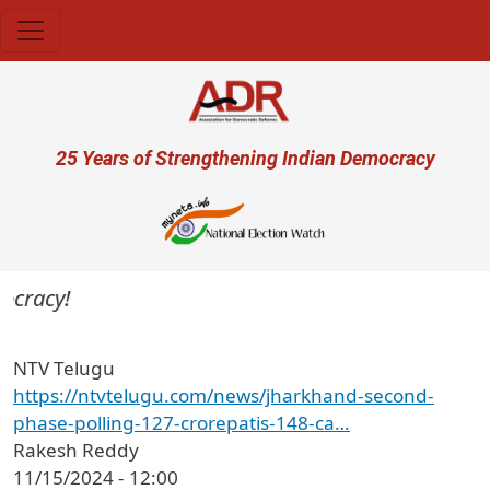
Skip to main content
User account menu
25 Years of Strengthening Indian Democracy
ocracy!
NTV Telugu
https://ntvtelugu.com/news/jharkhand-second-
phase-polling-127-crorepatis-148-ca…
Rakesh Reddy
11/15/2024 - 12:00