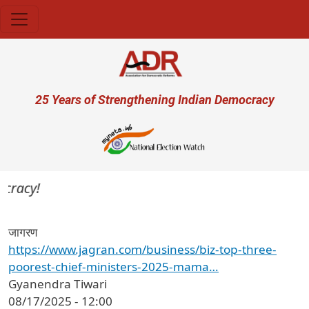
Skip to main content
User account menu
25 Years of Strengthening Indian Democracy
cracy!
जागरण
https://www.jagran.com/business/biz-top-three-
poorest-chief-ministers-2025-mama…
Gyanendra Tiwari
08/17/2025 - 12:00