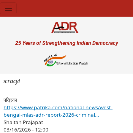
Skip to main content
User account menu
25 Years of Strengthening Indian Democracy
ocracy!
पत्रिका
https://www.patrika.com/national-news/west-
bengal-mlas-adr-report-2026-criminal…
Shaitan Prajapat
03/16/2026 - 12:00