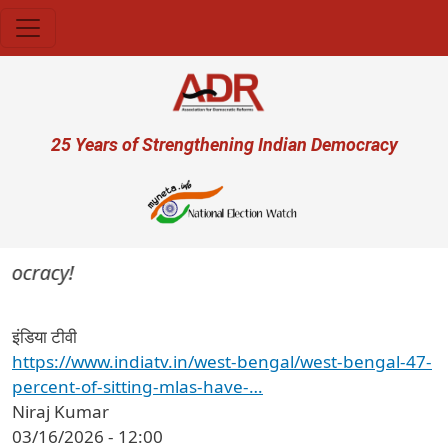
Skip to main content
User account menu
25 Years of Strengthening Indian Democracy
mocracy!
इंडिया टीवी
https://www.indiatv.in/west-bengal/west-bengal-47-
percent-of-sitting-mlas-have-…
Niraj Kumar
03/16/2026 - 12:00