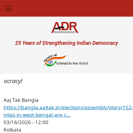
Skip to main content
User account menu
25 Years of Strengthening Indian Democracy
mocracy!
Aaj Tak Bangla
https://bangla.aajtak.in/elections/assembly/story/152
mlas-in-west-bengal-are-c…
03/16/2026 - 12:00
Kolkata