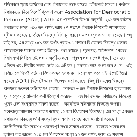
পশ্চিমবঙ্গে প্রায় অর্ধেকের বেশি বিধায়কের নামে রয়েছে ফৌজদারি মামলা। বর্তমান
বিধায়কদের নিয়ে রিপোর্ট প্রকাশ করেল Association for Democratic
Reforms (ADR)। ADR-এর প্রকাশিত রিপোর্ট অনুযায়ী, ২৯১ জন বর্তমান
বিধায়কের মধ্যে ১৩৬ জন অর্থাৎ প্রায় ৪৭ শতাংশ বিধায়ক নিজেরাই শপথপত্রে
স্বীকার করেছেন, তাঁদের বিরুদ্ধে বিভিন্ন ধরনের অপরাধমূলক মামলা রয়েছে। শুধু
তাই নয়, এর মধ্যে ১০৯ জন অর্থাৎ প্রায় ৩৭ শতাংশ বিধায়কের বিরুদ্ধে গুরুতর
অপরাধমূলক মামলার কথাও উল্লেখ করা হয়েছে। প্রসঙ্গত, পশ্চিমবঙ্গে এবারের
বিধানসভা নির্বাচন দুই দফায় অনুষ্ঠিত হবে। প্রথম দফার ভোট গ্রহণ হবে ২৩
এপ্রিল এবং দ্বিতীয় দফার ভোট ২৯ এপ্রিল। সমস্ত ভোট গণনা হবে ৪ মে। এই
নির্বাচনকে ঘিরেই বর্তমান বিধায়কদের হলফনামা বিশ্লেষণ করে এই রিপোর্ট তৈরি
করেছে ADR। রিপোর্টে আরও উল্লেখ করা হয়েছে, কিছু বিধায়কের বিরুদ্ধে
অত্যন্ত গুরুতর অভিযোগও রয়েছে। অন্তত ৮ জন বিধায়ক নিজেদের হলফনামায়
খুন সংক্রান্ত মামলার কথা উল্লেখ করেছেন। এছাড়া ২৯ জন বিধায়কের বিরুদ্ধে
খুনের চেষ্টা সংক্রান্ত মামলা রয়েছে। অন্যদিকে মহিলাদের বিরুদ্ধে অপরাধ
সংক্রান্ত মামলার অভিযোগ রয়েছে ২২ জন বিধায়কের বিরুদ্ধে। এর মধ্যে একজন
বিধায়কের বিরুদ্ধে ধর্ষণ সংক্রান্ত মামলাও রয়েছে বলে জানানো হয়েছে।
দলভিত্তিক বিশ্লেষণেও গুরুত্বপূর্ণ তথ্য সামনে এসেছে। রাজ্যের শাসক দল
তৃণমূল কংগ্রেসের ২২৩ জন বিধায়কের মধ্যে ৯২ জন অর্থাৎ প্রায় ৪১ শতাংশ