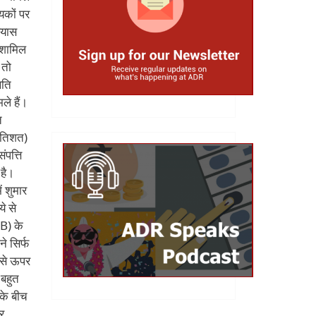
यकों पर
्रयास
 शामिल
 तो
िति
ले हैं।
त
्रतिशत)
पत्ति
 है।
 शुमार
े से
(B) के
े सिर्फ
उससे ऊपर
 बहुत
 के बीच
र