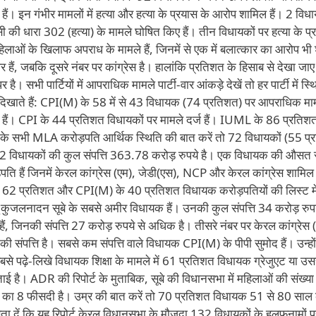
ैं। इन गंभीर मामलों में हत्या और हत्या के प्रयास के आरोप शामिल हैं। 2 विधा
पीसी की धारा 302 (हत्या) के मामले घोषित किए हैं। तीन विधायकों पर हत्या के प
लाओं के खिलाफ अपराध के मामले हैं, जिनमें से एक में बलात्कार का आरोप भी
ैं, जबकि दूसरे नंबर पर कांग्रेस है। हालांकि प्रतिशत के हिसाब से देखा जाए
ै। सभी पार्टियों में आपराधिक मामले पार्टी-वार आंकड़े देखें तो हर पार्टी में स्थ
दिखाते हैं: CPI(M) के 58 में से 43 विधायक (74 प्रतिशत) पर आपराधिक माम
े हैं। CPI के 44 प्रतिशत विधायकों पर मामले दर्ज हैं। IUML के 86 प्रतिश
ों के सभी MLA करोड़पति आर्थिक स्थिति की बात करें तो 72 विधायकों (55 प
 132 विधायकों की कुल संपत्ति 363.78 करोड़ रुपये है। एक विधायक की औसत सं
़पति हैं जिनमें केरल कांग्रेस (एम), जेडी(एस), NCP और केरल कांग्रेस शामिल
े 62 प्रतिशत और CPI(M) के 40 प्रतिशत विधायक करोड़पतियों की लिस्ट में
ू कुजलनादन सूबे के सबसे अमीर विधायक हैं। उनकी कुल संपत्ति 34 करोड़ रुपय
हैं, जिनकी संपत्ति 27 करोड़ रुपये से अधिक है। तीसरे नंबर पर केरल कांग्रेस 
की संपत्ति है। सबसे कम संपत्ति वाले विधायक CPI(M) के पीपी सुमोद हैं। उन्होंन
ं सबसे पढ़े-लिखे विधायक शिक्षा के मामले में 61 प्रतिशत विधायक ग्रेजुएट या 
बताई है। ADR की रिपोर्ट के मुताबिक, सूबे की विधानसभा में महिलाओं की संख्या
्या का 8 फीसदी है। उम्र की बात करें तो 70 प्रतिशत विधायक 51 से 80 साल
 बता दें कि यह रिपोर्ट केरल विधानसभा के मौजूदा 132 विधायकों के हलफनामों प