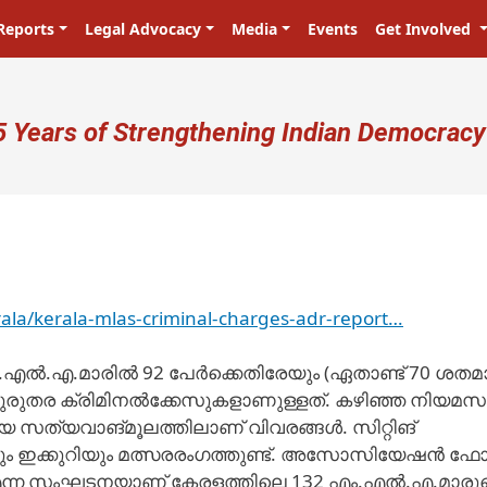
Reports
Legal Advocacy
Media
Events
Get Involved
ser account menu
5 Years of Strengthening Indian Democracy
la/kerala-mlas-criminal-charges-adr-report…
.എൽ.എ.മാരിൽ 92 പേർക്കെതിരേയും (ഏതാണ്ട് 70 ശതമ
ഗുരുതര ക്രിമിനൽക്കേസുകളാണുള്ളത്. കഴിഞ്ഞ നിയമസ
ിയ സത്യവാങ്മൂലത്തിലാണ് വിവരങ്ങൾ. സിറ്റിങ്
 ഇക്കുറിയും മത്സരരംഗത്തുണ്ട്. അസോസിയേഷൻ ഫ
 എന്ന സംഘടനയാണ് കേരളത്തിലെ 132 എം.എൽ.എ.മാരു