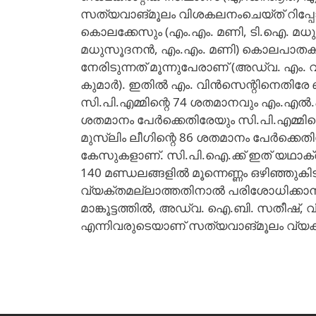
സത്യവാങ്മൂലം വിശകലനംചെയ്ത് റിപ്പോർ
കൊലക്കേസും (എം.എം. മണി, ടി.ഐ. മധുസ
മധുസൂദനൻ, എം.എം. മണി) കൊലപാതകശ്രമ
നേരിടുന്നത് മൂന്നുപേരാണ് (അഡ്വ. എം
കുമാർ). ഇതിൽ എം. വിൻസെന്റിനെതിരേ 
സി.പി.എമ്മിന്റെ 74 ശതമാനവും എം.എൽ.
ശതമാനം പേർക്കെതിരേയും സി.പി.എമ്മിന
മുസ്‌ലിം ലീഗിന്റെ 86 ശതമാനം പേർക്ക
കേസുകളാണ്. സി.പി.ഐ.ക്ക് ഇത് യഥാക
140 മണ്ഡലങ്ങളിൽ മൂന്നെണ്ണം ഒഴിഞ്ഞ
വ്യക്തമല്ലാത്തതിനാൽ പരിശോധിക്കാന
മാങ്കൂട്ടത്തിൽ, അഡ്വ. ഐ.ബി. സതീഷ്, വ
എന്നിവരുടെയാണ് സത്യവാങ്മൂലം വ്യക്