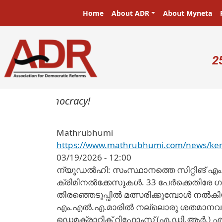
Skip to main content
Main navigation
Home
About ADR
About Myneta
U
2
sters in a democracy!
Mathrubhumi
https://www.mathrubhumi.com/news/kera
03/19/2026 - 12:00
ന്യൂഡൽഹി: സംസ്ഥാനത്തെ സിറ്റിങ് എം
ക്രിമിനൽക്കേസുകൾ. 33 പേർക്കെതിരേ 
തിരഞ്ഞെടുപ്പിൽ മത്സരിക്കുമ്പോൾ നൽക
എം.എൽ.എ.മാരിൽ നല്ലൊരു ശതമാനവും
ഡെമക്രാറ്റിക് റിഫോംസ് (എ.ഡി.ആർ.)