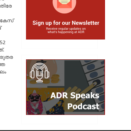
െതിരേ
 കേസ്
്
52
്.
ുരുതര
തെ
ൂലം