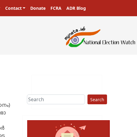
Contact
Donate
FCRA
ADR Blog
Search
ാനം)
ഭാ
ോർ
ടെ